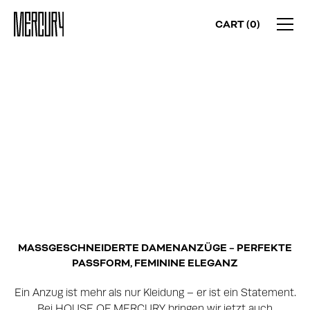
CART (
0
)
MASSGESCHNEIDERT VON HOUSE OF M
ERCURY
TAILORING REDEFINED –
JETZT AUCH FÜR SIE
MASSGESCHNEIDERTE DAMENANZÜGE – PERFEKTE P
ASSFORM, FEMININE ELEGANZ
Ein Anzug ist mehr als nur Kleidung – er ist ein Statement.
Bei HOUSE OF MERCURY bringen wir jetzt auch