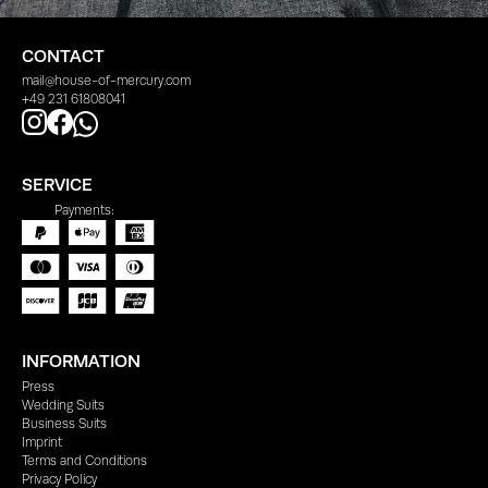
CONTACT
mail@house-of-mercury.com
+49 231 61808041
SERVICE
Payments:
INFORMATION
Press
Wedding Suits
Business Suits
Imprint
Terms and Conditions
Privacy Policy