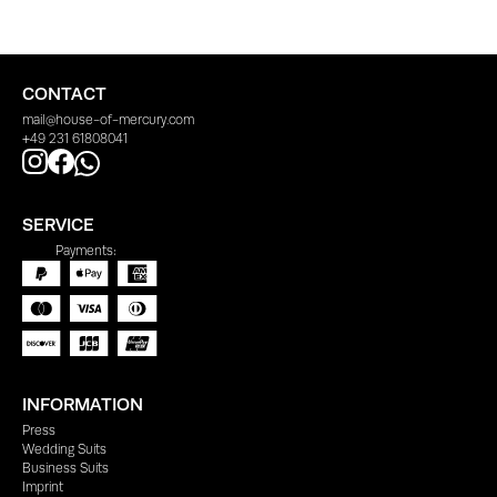
CONTACT
mail@house-of-mercury.com
+49 231 61808041
SERVICE
Payments:
INFORMATION
Press
Wedding Suits
Business Suits
Imprint