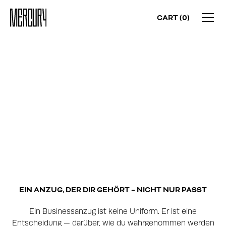
CART (
0
)
MASSKONFEKTION IN DORTMUND
YOUR BUSINESS SUIT.
BUILT FOR THE ROOM
YOU'RE WALKING INTO
EIN ANZUG, DER DIR GEHÖRT – NICHT NUR PASST
Ein Businessanzug ist keine Uniform. Er ist eine
Entscheidung — darüber, wie du wahrgenommen werden