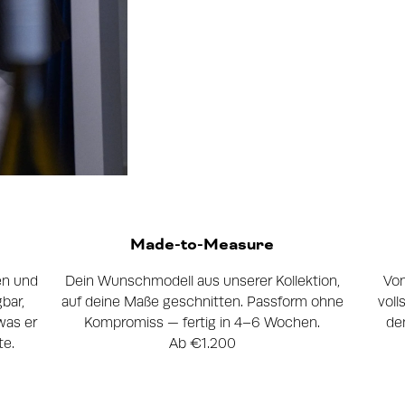
Made-to-Measure
en und
Dein Wunschmodell aus unserer Kollektion,
Von
bar,
auf deine Maße geschnitten. Passform ohne
voll
was er
Kompromiss — fertig in 4–6 Wochen.
de
te.
Ab €1.200