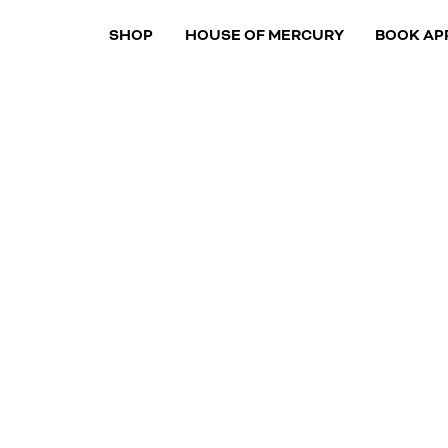
SHOP
HOUSE OF MERCURY
BOOK AP
DORTMUNDS MODERN TAILOR
IN ANZUG NACH M