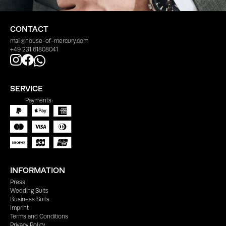
CONTACT
mail@house-of-mercury.com
+49 231 61808041
SERVICE
Payments:
INFORMATION
Press
Wedding Suits
Business Suits
Imprint
Terms and Conditions
Privacy Policy