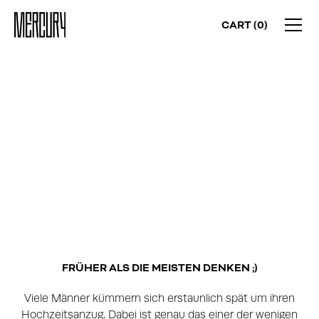
CART (
0
)
WEDDING TAILORING GUIDE
WANN SOLLTE MAN
DEN HOCHZEITSANZUG
KAUFEN?
FRÜHER ALS DIE MEISTEN DENKEN ;)
Viele Männer kümmern sich erstaunlich spät um ihren
Hochzeitsanzug. Dabei ist genau das einer der wenigen